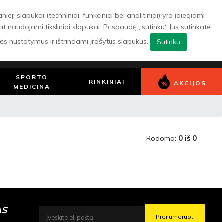
ji slapukai (techniniai, funkciniai bei analitiniai) yra įdiegiami
pat naudojami tiksliniai slapukai. Paspaudę „sutinku“ Jūs sutinkate
0
Patikusios
Pirkinių
Prisijungti/
lės nustatymus ir ištrindami įrašytus slapukus.
Sutinku
prekės
krepšelis
Registruotis
SPORTO
RINKINIAI
AKCIJOS
MEDICINA
Rodoma:
0 iš 0
AS
Prenumeruoti