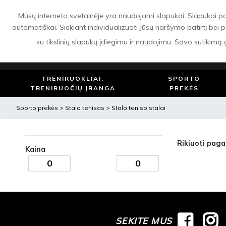
APIE MUS
PRISTATYMAS
APMOKĖJIMAS
GRĄŽINIMAS IR GARANTIJA
Mūsų interneto svetainėje yra naudojami slapukai. Slapukai padeda
automatiškai. Siekiant individualizuoti Jūsų naršymo patirtį bei p
su tikslinių slapukų įdiegimu ir naudojimu. Savo sutikimą
TRENIRUOKLIAI,
SPORTO
TRENIRUOČIŲ ĮRANGA
PREKĖS
Sporto prekės
>
Stalo tenisas
>
Stalo teniso stalai
Rikiuoti paga
Kaina
SEKITE MUS