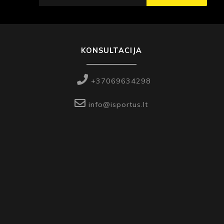
KONSULTACIJA
+37069634298
info@isportus.lt