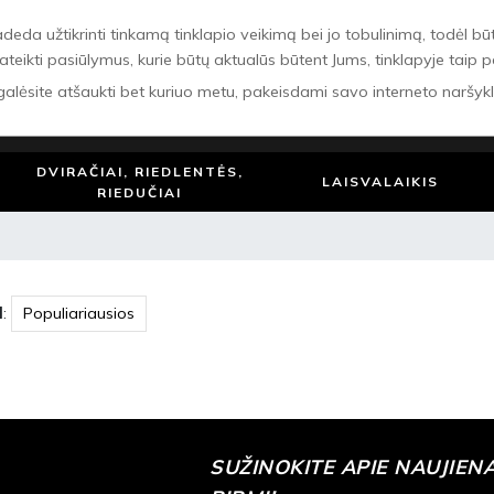
 užtikrinti tinkamą tinklapio veikimą bei jo tobulinimą, todėl būtinie
ateikti pasiūlymus, kurie būtų aktualūs būtent Jums, tinklapyje taip 
 galėsite atšaukti bet kuriuo metu, pakeisdami savo interneto naršyk
Ieškoti
DVIRAČIAI, RIEDLENTĖS,
LAISVALAIKIS
RIEDUČIAI
l
:
SUŽINOKITE APIE NAUJIEN