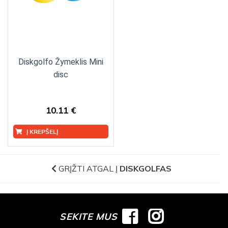
Diskgolfo Žymeklis Mini
disc
10.11 €
Į KREPŠELĮ
GRĮŽTI ATGAL Į
DISKGOLFAS
SEKITE MUS