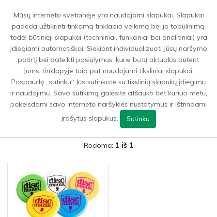
0
Mūsų interneto svetainėje yra naudojami slapukai. Slapukai
padeda užtikrinti tinkamą tinklapio veikimą bei jo tobulinimą,
todėl būtinieji slapukai (techniniai, funkciniai bei analitiniai) yra
Laisvalaikis
>
Diskgolfas
>
Kita
įdiegiami automatiškai. Siekiant individualizuoti Jūsų naršymo
patirtį bei pateikti pasiūlymus, kurie būtų aktualūs būtent
Jums, tinklapyje taip pat naudojami tiksliniai slapukai.
GRĮŽTI ATGAL Į
DISKGOLFAS
Paspaudę „sutinku“ Jūs sutinkate su tikslinių slapukų įdiegimu
ir naudojimu. Savo sutikimą galėsite atšaukti bet kuriuo metu,
FILTRAI
pakeisdami savo interneto naršyklės nustatymus ir ištrindami
įrašytus slapukus.
Sutinku
Rodoma:
1 iš 1