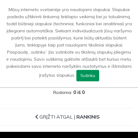
0
Mūsų interneto svetainėje yra naudojami slapukai. Slapukai
padeda užtikrinti tinkamą tinklapio veikimą bei jo tobulinimą,
todėl būtinieji slapukai (techniniai, funkciniai bei analitiniai) yra
Sporto prekės
>
Rankinis
>
Rankinio vartų tinklai
įdiegiami automatiškai. Siekiant individualizuoti Jūsų naršymo
patirtį bei pateikti pasiūlymus, kurie būtų aktualūs būtent
Jums, tinklapyje taip pat naudojami tiksliniai slapukai.
GRĮŽTI ATGAL Į
RANKINIS
Paspaudę „sutinku“ Jūs sutinkate su tikslinių slapukų įdiegimu
ir naudojimu. Savo sutikimą galėsite atšaukti bet kuriuo metu,
FILTRAI
pakeisdami savo interneto naršyklės nustatymus ir ištrindami
įrašytus slapukus.
Sutinku
Rodoma:
0 iš 0
GRĮŽTI ATGAL Į
RANKINIS