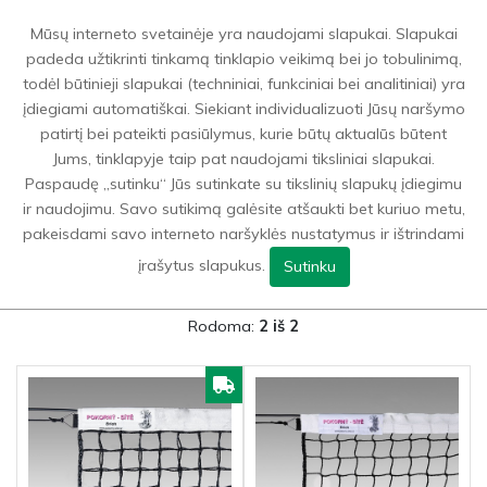
0
Mūsų interneto svetainėje yra naudojami slapukai. Slapukai
padeda užtikrinti tinkamą tinklapio veikimą bei jo tobulinimą,
todėl būtinieji slapukai (techniniai, funkciniai bei analitiniai) yra
Sporto prekės
>
Lauko tenisas
>
Lauko teniso tinklai ir stovai
įdiegiami automatiškai. Siekiant individualizuoti Jūsų naršymo
patirtį bei pateikti pasiūlymus, kurie būtų aktualūs būtent
Jums, tinklapyje taip pat naudojami tiksliniai slapukai.
GRĮŽTI ATGAL Į
LAUKO TENISAS
Paspaudę „sutinku“ Jūs sutinkate su tikslinių slapukų įdiegimu
ir naudojimu. Savo sutikimą galėsite atšaukti bet kuriuo metu,
FILTRAI
pakeisdami savo interneto naršyklės nustatymus ir ištrindami
įrašytus slapukus.
Sutinku
Rodoma:
2 iš 2