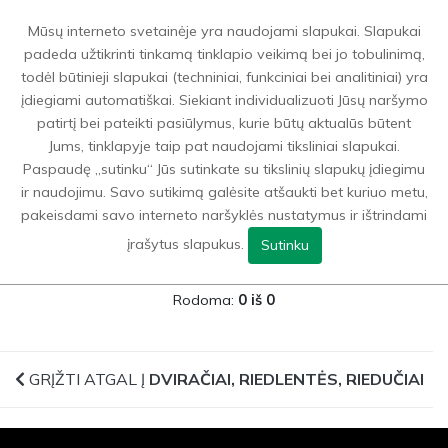
0
Mūsų interneto svetainėje yra naudojami slapukai. Slapukai
padeda užtikrinti tinkamą tinklapio veikimą bei jo tobulinimą,
todėl būtinieji slapukai (techniniai, funkciniai bei analitiniai) yra
Dviračiai, riedlentės, riedučiai
>
Riedučiai
įdiegiami automatiškai. Siekiant individualizuoti Jūsų naršymo
patirtį bei pateikti pasiūlymus, kurie būtų aktualūs būtent
Jums, tinklapyje taip pat naudojami tiksliniai slapukai.
GRĮŽTI ATGAL Į
DVIRAČIAI, RIEDLENTĖS, RIEDUČIAI
Paspaudę „sutinku“ Jūs sutinkate su tikslinių slapukų įdiegimu
ir naudojimu. Savo sutikimą galėsite atšaukti bet kuriuo metu,
FILTRAI
pakeisdami savo interneto naršyklės nustatymus ir ištrindami
įrašytus slapukus.
Sutinku
Rodoma:
0 iš 0
GRĮŽTI ATGAL Į
DVIRAČIAI, RIEDLENTĖS, RIEDUČIAI