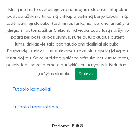
0
Mūsų interneto svetainėje yra naudojami slapukai. Slapukai
padeda užtikrinti tinkamą tinklapio veikimą bei jo tobulinimą,
todėl būtinieji slapukai (techniniai, funkciniai bei analitiniai) yra
Sporto prekės
>
Futbolas
įdiegiami automatiškai. Siekiant individualizuoti Jūsų naršymo
patirtį bei pateikti pasiūlymus, kurie būtų aktualūs būtent
Jums, tinklapyje taip pat naudojami tiksliniai slapukai.
GRĮŽTI ATGAL Į
SPORTO PREKĖS
Paspaudę „sutinku“ Jūs sutinkate su tikslinių slapukų įdiegimu
ir naudojimu. Savo sutikimą galėsite atšaukti bet kuriuo metu,
FILTRAI
pakeisdami savo interneto naršyklės nustatymus ir ištrindami
įrašytus slapukus.
Sutinku
Futbolo kamuoliai
Futbolo treniruotėms
Rodoma:
8 iš 8