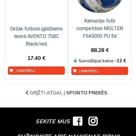
Kamuolys futb
competition MOLTEN
Diržas futbolo įgūdžiams
F5A5000 PU 5d
lavinti AVENTO 75BC
Black/red
88.28 €
17.40 €
Sumažėjusi kaina
-12 €
Į KREPŠELĮ
Į KREPŠELĮ
GRĮŽTI ATGAL Į
SPORTO PREKĖS
SEKITE MUS