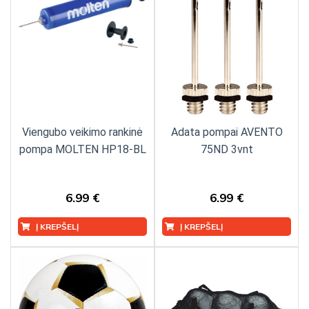
Viengubo veikimo rankinė
Adata pompai AVENTO
pompa MOLTEN HP18-BL
75ND 3vnt
6.99 €
6.99 €
Į KREPŠELĮ
Į KREPŠELĮ